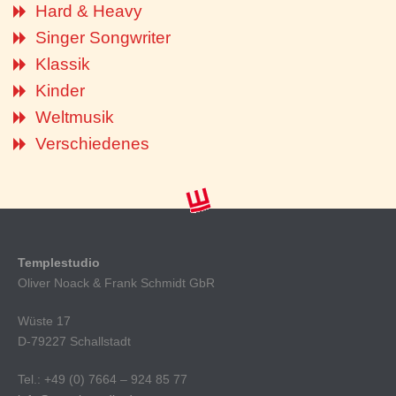
Hard & Heavy
Singer Songwriter
Klassik
Kinder
Weltmusik
Verschiedenes
Templestudio
Oliver Noack & Frank Schmidt GbR
Wüste 17
D-79227 Schallstadt
Tel.: +49 (0) 7664 – 924 85 77