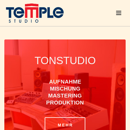
TONSTUDIO
AUFNAHME
MISCHUNG
MASTERING
PRODUKTION
MEHR