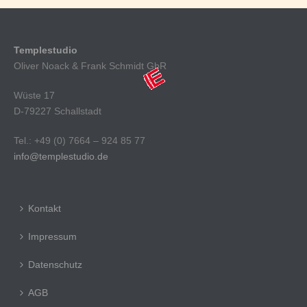
Templestudio
Oliver Noack & Frank Schmidt GbR
Wüste 17
D-79227 Schallstadt
Tel.: +49 (0) 7664 – 924 85 77
info@templestudio.de
Kontakt
Impressum
Datenschutz
AGB