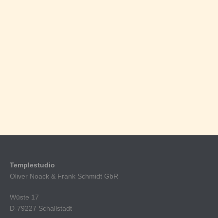
Templestudio
Oliver Noack & Frank Schmidt GbR
Wüste 17
D-79227 Schallstadt